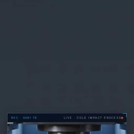
REC · 6061·T6
LIVE · COLD IMPACT PROCESS